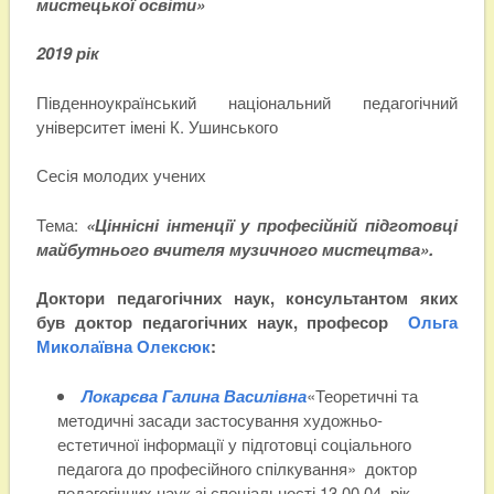
мистецької освіти»
2019 рік
Південноукраїнський національний педагогічний
університет імені К. Ушинського
Сесія молодих учених
Тема:
«Ціннісні інтенції у професійній підготовці
майбутнього вчителя музичного мистецтва».
Доктори педагогічних наук, консультантом яких
був доктор педагогічних наук, професор
Ольга
Миколаївна Олексюк
:
Локарєва Галина Василівна
«Теоретичні та
методичні засади застосування художньо-
естетичної інформації у підготовці соціального
педагога до професійного спілкування» доктор
педагогічних наук зі спеціальності 13.00.04, рік