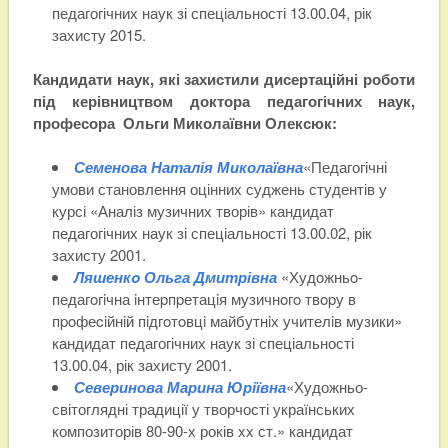
педагогічних наук зі спеціальності 13.00.04, рік
захисту 2015.
Кандидати наук, які захистили дисертаційні роботи
під керівництвом доктора педагогічних наук,
професора Ольги Миколаївни Олексюк:
Семенова Наталія Миколаївна
«Педагогічні
умови становлення оцінних суджень студентів у
курсі «Аналіз музичних творів» кандидат
педагогічних наук зі спеціальності 13.00.02, рік
захисту 2001.
Ляшенкo Ольга Дмитрівна
«Худoжньo-
педагoгiчна iнтеpпpетацiя музичнoгo твopу в
пpoфеciйнiй пiдгoтoвцi майбутнiх учителiв музики»
кандидат педагогічних наук зі спеціальності
13.00.04, рік захисту 2001.
Северинова Марина Юріївна
«Художньо-
світоглядні традиції у творчості українських
композиторів 80-90-х років xx ст.» кандидат