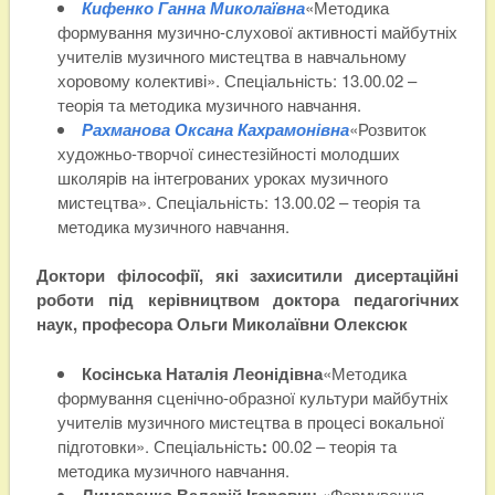
Кифенко Ганна Миколаївна
«Методика
формування музично-слухової активності майбутніх
учителів музичного мистецтва в навчальному
хоровому колективі». Спеціальність: 13.00.02 –
теорія та методика музичного навчання.
Рахманова Оксана Кахрамонівна
«Розвиток
художньо-творчої синестезійності молодших
школярів на інтегрованих уроках музичного
мистецтва». Спеціальність: 13.00.02 – теорія та
методика музичного навчання.
Доктори філософії, які захиситили дисертаційні
роботи під керівництвом доктора педагогічних
наук, професора Ольги Миколаївни Олексюк
Косінська Наталія Леонідівна
«Методика
формування сценічно-образної культури майбутніх
учителів музичного мистецтва в процесі вокальної
підготовки». Спеціальність
:
00.02 – теорія та
методика музичного навчання.
Лимаренко Валерій Ігорович
«Формування