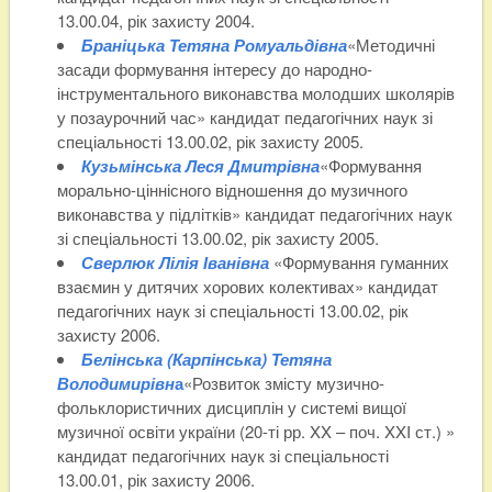
13.00.04, рік захисту 2004.
Браніцька Тетяна Ромуальдівна
«Методичні
засади формування інтересу до народно-
інструментального виконавства молодших школярів
у позаурочний час» кандидат педагогічних наук зі
спеціальності 13.00.02, рік захисту 2005.
Кузьмінська Леся Дмитрівна
«Формування
морально-ціннісного відношення до музичного
виконавства у підлітків» кандидат педагогічних наук
зі спеціальності 13.00.02, рік захисту 2005.
Сверлюк Лілія Іванівна
«Формування гуманних
взаємин у дитячих хорових колективах» кандидат
педагогічних наук зі спеціальності 13.00.02, рік
захисту 2006.
Белінська (Карпінська) Тетяна
Володимирівн
а
«Розвиток змісту музично-
фольклористичних дисциплін у системі вищої
музичної освіти україни (20-ті рр. XX – поч. XXI ст.) »
кандидат педагогічних наук зі спеціальності
13.00.01, рік захисту 2006.