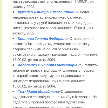
мистецтвознавства зі спеціальності 17.00.01, рік
захисту 2002.
Кужелев Дмитро Олександрович
«Художні
тенденції розвитку академічного баянного
виконавства у другій половині xx ст.» кандидат
мистецтвознавства зі спеціальності 17.00.01, рік
захисту 2002.
Кротова Тетяна Федорівна
«Становлення і
розвиток інтересу до музичного виконавства у
старшокласників на основі особистісно-
орієнтованого підходу» кандидат педагогічних наук:
13.00.02, рік захисту 2004.
Холоденко Вікторія Олександрівна
«Розвиток
творчої активності молодших школярів у процесі
інтеграції різних видів музичної діяльності»
кандидат педагогічних наук зі спеціальності
13.00.02, рік захисту 2004.
Ткач Марія Михайлівна
«Становлення
художнього світовідношення майбутніх музикантів-
педагогів у процесі професійної підготовки»
кандидат педагогічних наук зі спеціальності