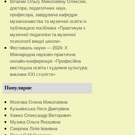
Вітаємо Ольгу Миколаївну Олексюк,
доктора, педагогічних наук,
професора, завідувача кафедри
музикознавства та музичної освіти із
публікацією посібника «Практикум з
музичної педагогіки та музичної
психології вищої школи»
Фестиваль науки — 2024: Х
Міжнародна науково-практична
онлайн-конференція «Професійна
мистецька освіта і художня культура:
виклики ХХІ століття»
Популярне
Мозгова Олена Миколаївна
Кузьмінська Леся Дмитрівна
Хижко Олександр Вікторович
Музика Ольга Яношівна
Сверлюк Лілія Іванівна
Праці О.М.Олексюк