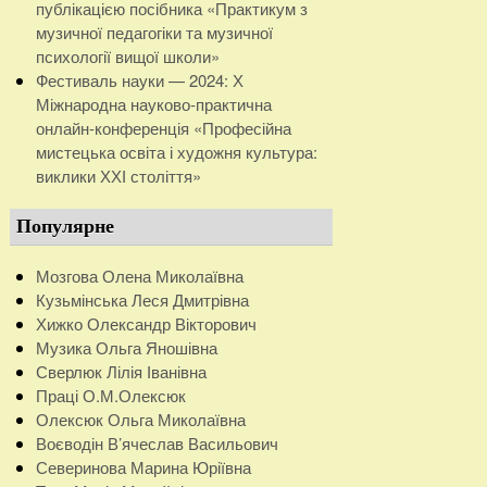
публікацією посібника «Практикум з
музичної педагогіки та музичної
психології вищої школи»
Фестиваль науки — 2024: Х
Міжнародна науково-практична
онлайн-конференція «Професійна
мистецька освіта і художня культура:
виклики ХХІ століття»
Популярне
Мозгова Олена Миколаївна
Кузьмінська Леся Дмитрівна
Хижко Олександр Вікторович
Музика Ольга Яношівна
Сверлюк Лілія Іванівна
Праці О.М.Олексюк
Олексюк Ольга Миколаївна
Воєводін В’ячеслав Васильович
Северинова Марина Юріївна