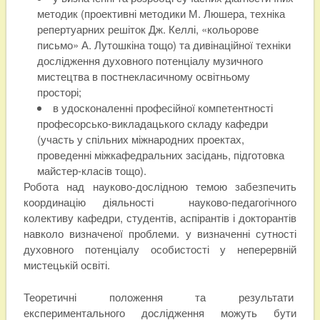
методик (проективні методики М. Люшера, техніка
репертуарних решіток Дж. Келлі, «кольорове
письмо» А. Лутошкіна тощо) та дивінаційної техніки
дослідження духовного потенціалу музичного
мистецтва в постнекласичному освітньому
просторі;
в удосконаленні професійної компетентності
професорсько-викладацького складу кафедри
(участь у спільних міжнародних проектах,
проведенні міжкафедральних засідань, підготовка
майстер-класів тощо).
Робота над науково-дослідною темою забезпечить
координацію діяльності науково-педагогічного
колективу кафедри, студентів, аспірантів і докторантів
навколо визначеної проблеми. у визначенні сутності
духовного потенціалу особистості у неперервній
мистецькій освіті.
Теоретичні положення та результати
експериментального дослідження можуть бути