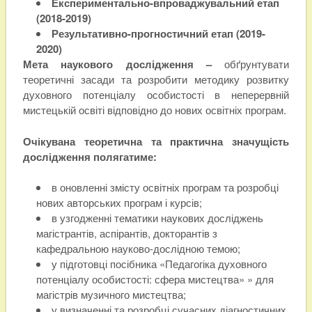
Експериментально-
впроваджувальний етап
(2018-2019)
Результативно-прогностичний етап (2019-
2020)
Мета наукового дослідження –
обґрунтувати
теоретичні засади та розробити методику розвитку
духовного потенціалу особистості в неперервній
мистецькій освіті відповідно до нових освітніх програм.
Очікувана теоретична та практична значущість
дослідження полягатиме:
в оновленні змісту освітніх програм та розробці
нових авторських програм і курсів;
в узгодженні тематики наукових досліджень
магістрантів, аспірантів, докторантів з
кафедральною науково-дослідною темою;
у підготовці посібника «Педагогіка духовного
потенціалу особистості: сфера мистецтва» » для
магістрів музичного мистецтва;
у визначенні та розробці сучасних діагностичних