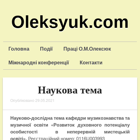
Oleksyuk.com
Головна
Події
Праці О.М.Олексюк
Міжнародні конференції
Контакти
Наукова тема
Опубліковано
29.05.2021
Науково-дослідна тема кафедри музикознавства та
музичної освіти
«
Розвиток духовного потенціалу
особистості в неперервній
мистецькій
освіті».
Реєстраційний номер:
0116U003993