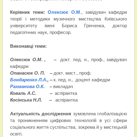
Керівник теми:
Олексюк О.М
., завідувач кафедри
теорії і методики музичного мистецтва Київського
університету імені Бориса Грінченка, доктор
педагогічних наук, професор.
Виконавці теми:
Олексюк О.М. , –
докт. пед. н., проф., завідувач
кафедри
Опанасюк О. П. –
докт. мист., проф.
Бондаренко Л.А
., –
к. пед. н., доцент кафедри
Рахманова О.К.
–
викладач
Коваль А.С.
–
аспірантка
Косінська Н.Л. –
аспірантка
Актуальність дослідження
зумовлена глобалізацією
та проникненням цифрових технологій в усі сфери
соціального життя суспільства, зокрема й у мистецькій
освіті.