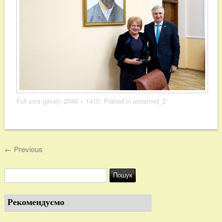
Full size (pixel):
2048 × 1410
, Posted in
unnamed_2
←
Previous
Рекомендуємо