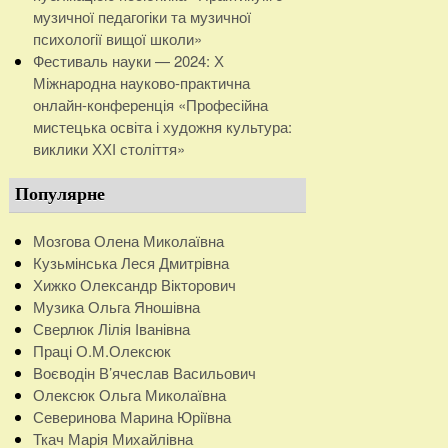
музичної педагогіки та музичної
психології вищої школи»
Фестиваль науки — 2024: Х
Міжнародна науково-практична
онлайн-конференція «Професійна
мистецька освіта і художня культура:
виклики ХХІ століття»
Популярне
Мозгова Олена Миколаївна
Кузьмінська Леся Дмитрівна
Хижко Олександр Вікторович
Музика Ольга Яношівна
Сверлюк Лілія Іванівна
Праці О.М.Олексюк
Воєводін В’ячеслав Васильович
Олексюк Ольга Миколаївна
Северинова Марина Юріївна
Ткач Марія Михайлівна