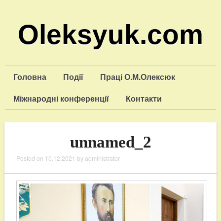
Oleksyuk.com
Головна
Події
Праці О.М.Олексюк
Міжнародні конференції
Контакти
unnamed_2
Posted on
10.12.2021
by
administrator