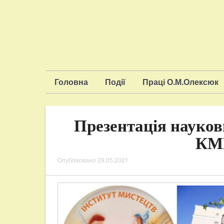
Головна
Події
Праці О.М.Олексюк
Презентація науков
КМ
Опубліковано
29.05.2021