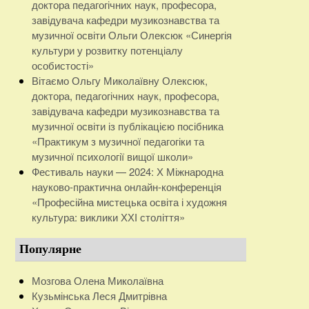
доктора педагогічних наук, професора,
завідувача кафедри музикознавства та
музичної освіти Ольги Олексюк «Синергія
культури у розвитку потенціалу
особистості»
Вітаємо Ольгу Миколаївну Олексюк,
доктора, педагогічних наук, професора,
завідувача кафедри музикознавства та
музичної освіти із публікацією посібника
«Практикум з музичної педагогіки та
музичної психології вищої школи»
Фестиваль науки — 2024: Х Міжнародна
науково-практична онлайн-конференція
«Професійна мистецька освіта і художня
культура: виклики ХХІ століття»
Популярне
Мозгова Олена Миколаївна
Кузьмінська Леся Дмитрівна