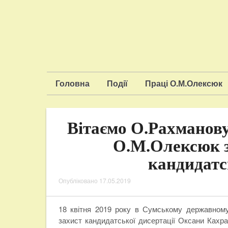
Головна
Події
Праці О.М.Олексюк
Вітаємо О.Рахманову 
О.М.Олексюк з
кандидатсь
Опубліковано
17.05.2019
18 квітня 2019 року в Сумському державному 
захист кандидатської дисертації Оксани Кахр