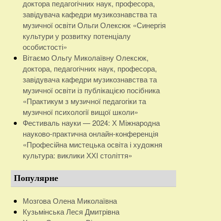
доктора педагогічних наук, професора,
завідувача кафедри музикознавства та
музичної освіти Ольги Олексюк «Синергія
культури у розвитку потенціалу
особистості»
Вітаємо Ольгу Миколаївну Олексюк,
доктора, педагогічних наук, професора,
завідувача кафедри музикознавства та
музичної освіти із публікацією посібника
«Практикум з музичної педагогіки та
музичної психології вищої школи»
Фестиваль науки — 2024: Х Міжнародна
науково-практична онлайн-конференція
«Професійна мистецька освіта і художня
культура: виклики ХХІ століття»
Популярне
Мозгова Олена Миколаївна
Кузьмінська Леся Дмитрівна