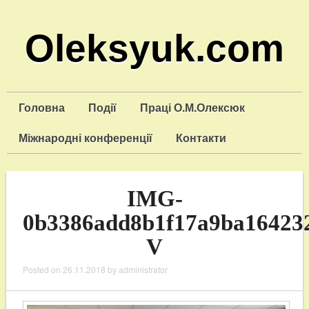
Oleksyuk.com
Головна
Події
Праці О.М.Олексюк
Міжнародні конференції
Контакти
IMG-
0b3386add8b1f17a9ba16423
V
Posted on
26.11.2018
by
administrator