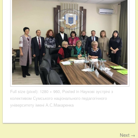
Full size (pixel):
1280 × 960
, Posted in
Наукові зустрічі з
колективом Сумського національного педагогічного
університету імені А.С.Макаренка
Next
→