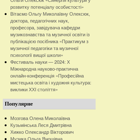
розвитку потенціалу особистості»
Вітаємо Ольгу Миколаївну Олексюк,
доктора, педагогічних наук,
професора, завідувача кафедри
музикознавства та музичної освіти із
публікацією посібника «Практикум з
музичної педагогіки та музичної
психології вищої школи»
Фестиваль науки — 2024: Х
Міжнародна науково-практична
онлайн-конференція «Професійна
мистецька освіта і художня культура:
виклики ХХІ століття»
Популярне
Мозгова Олена Миколаївна
Кузьмінська Леся Дмитрівна
Хижко Олександр Вікторович
Музика Ольга Яношівна