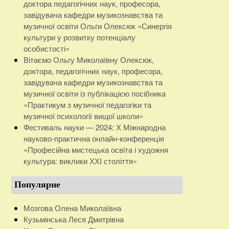
доктора педагогічних наук, професора,
завідувача кафедри музикознавства та
музичної освіти Ольги Олексюк «Синергія
культури у розвитку потенціалу
особистості»
Вітаємо Ольгу Миколаївну Олексюк,
доктора, педагогічних наук, професора,
завідувача кафедри музикознавства та
музичної освіти із публікацією посібника
«Практикум з музичної педагогіки та
музичної психології вищої школи»
Фестиваль науки — 2024: Х Міжнародна
науково-практична онлайн-конференція
«Професійна мистецька освіта і художня
культура: виклики ХХІ століття»
Популярне
Мозгова Олена Миколаївна
Кузьмінська Леся Дмитрівна