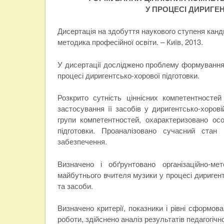
У ПРОЦЕСІ ДИРИГЕ
Дисертація на здобуття наукового ступеня кандид
методика професійної освіти. – Київ, 2013.
У дисертації досліджено проблему формування
процесі диригентсько-хорової підготовки.
Розкрито сутність ціннісних компетентносте
застосування її засобів у диригентсько-хорові
групи компетентностей, охарактеризовано осо
підготовки. Проаналізовано сучасний стан д
забезпечення.
Визначено і обґрунтовано організаційно-ме
майбутнього вчителя музики у процесі диригент
та засоби.
Визначено критерії, показники і рівні сформов
роботи, здійснено аналіз результатів педагогічн