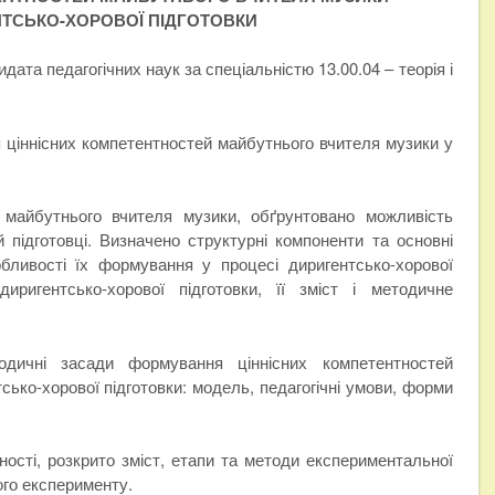
НТСЬКО-ХОРОВОЇ ПІДГОТОВКИ
ата педагогічних наук за спеціальністю 13.00.04 – теорія і
 ціннісних компетентностей майбутнього вчителя музики у
й майбутнього вчителя музики, обґрунтовано можливість
й підготовці. Визначено структурні компоненти та основні
бливості їх формування у процесі диригентсько-хорової
иригентсько-хорової підготовки, її зміст і методичне
тодичні засади формування ціннісних компетентностей
сько-хорової підготовки: модель, педагогічні умови, форми
аності, розкрито зміст, етапи та методи експериментальної
ого експерименту.