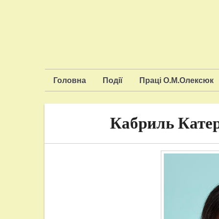
Головна
Події
Праці О.М.Олексюк
Кабриль Кате