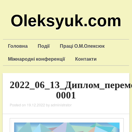
Oleksyuk.com
Головна
Події
Праці О.М.Олексюк
Міжнародні конференції
Контакти
2022_06_13_Диплом_перемо
0001
Posted on
19.12.2022
by
administrator