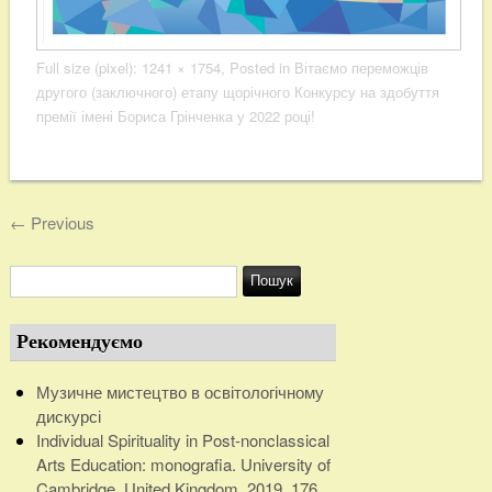
Full size (pixel):
1241 × 1754
, Posted in
Вітаємо переможців
другого (заключного) етапу щорічного Конкурсу на здобуття
премії імені Бориса Грінченка у 2022 році!
←
Previous
Рекомендуємо
Музичне мистецтво в освітологічному
дискурсі
Individual Spirituality in Post-nonclassical
Arts Education: monografia. University of
Cambridge, United Kingdom, 2019, 176